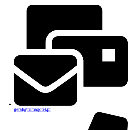
geral@frimaqotel.pt