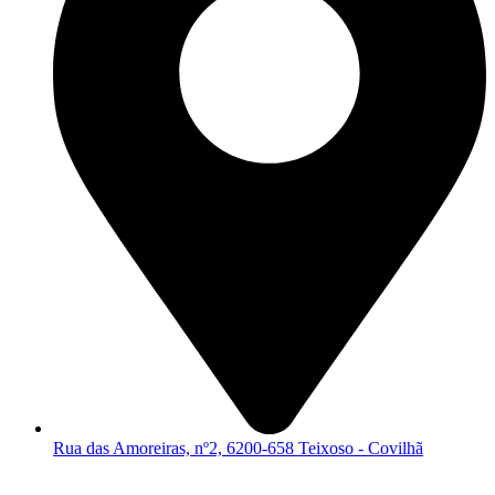
Rua das Amoreiras, nº2, 6200-658 Teixoso - Covilhã