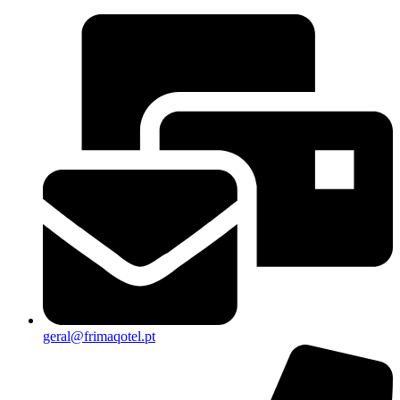
geral@frimaqotel.pt