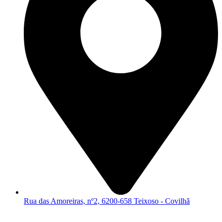
Rua das Amoreiras, nº2, 6200-658 Teixoso - Covilhã