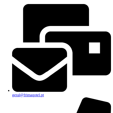
geral@frimaqotel.pt