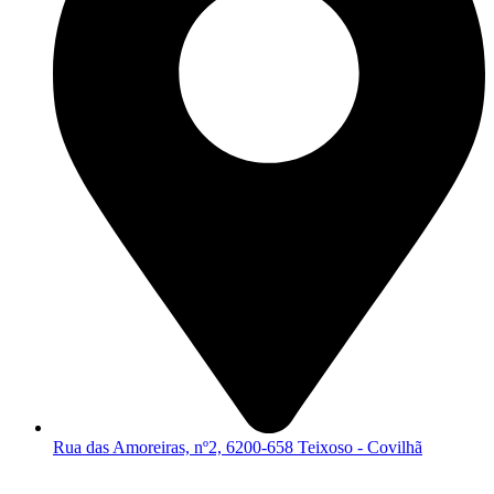
Rua das Amoreiras, nº2, 6200-658 Teixoso - Covilhã