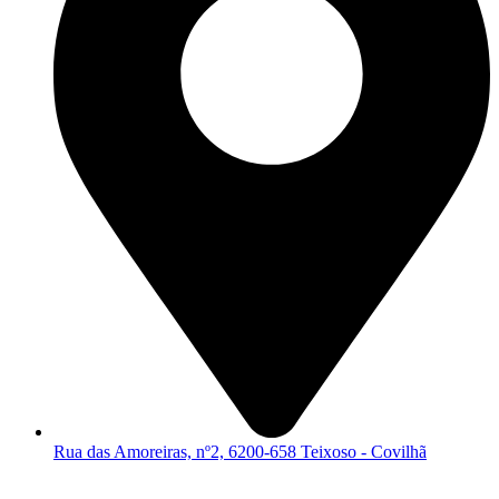
Rua das Amoreiras, nº2, 6200-658 Teixoso - Covilhã