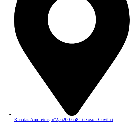
Rua das Amoreiras, nº2, 6200-658 Teixoso - Covilhã