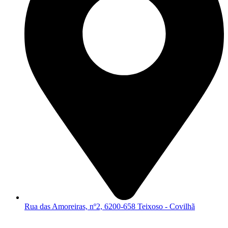
Rua das Amoreiras, nº2, 6200-658 Teixoso - Covilhã