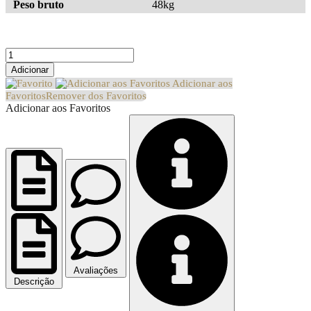
Peso bruto
48kg
Quantidade
de
Adicionar
Vitrine
Adicionar aos
de
Favoritos
Remover dos Favoritos
sushi
Adicionar aos Favoritos
refrigerada
6x
Avaliações
Descrição