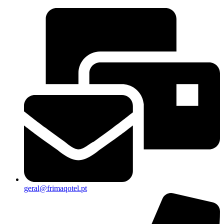
geral@frimaqotel.pt